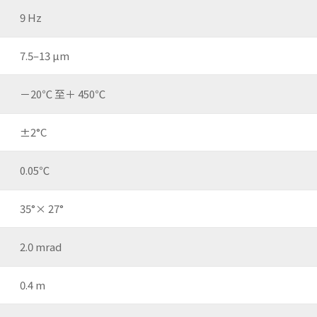
9 Hz
7.5–13 µm
－20℃ 至＋ 450℃
±2°C
0.05℃
35°× 27°
2.0 mrad
0.4 m