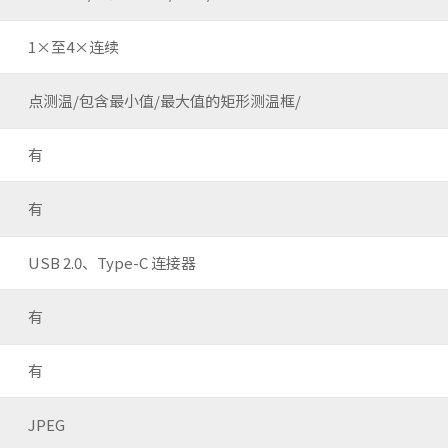
1×至4×连续
点测温/包含最小值/最大值的矩形测温框/
有
有
USB 2.0、Type-C 连接器
有
有
JPEG