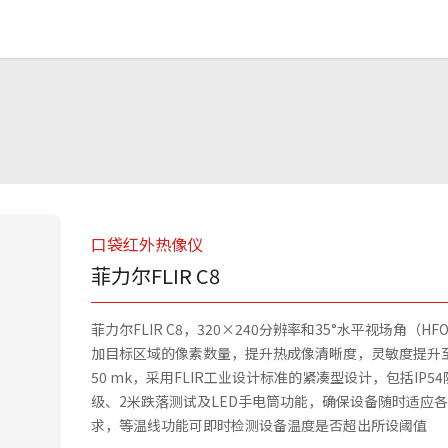
口袋红外热像仪
菲力尔FLIR C8
菲力尔FLIR C8，320×240分辨率和35°水平视场角（HF
加目标区域的像素数量，提升热成像清晰度，灵敏度提升至
50 mk，采用FLIR工业设计标准的紧凑型设计，包括IP5
级、2米跌落测试及LED手电筒功能，确保设备随时适应
求，等温线功能可即时检测设备温度是否超出所设阈值