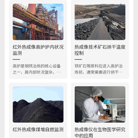
红外热成像高炉炉内状况
热成像技术矿石烘干温度
监测
控制
高炉是钢铁冶炼的核心设备
铁矿石等原料在进入高炉冶
之一，其内部状况复杂，对
炼前，通常需要进行烘干处
温度的监测和控制要求极
理以去除水分，确保冶炼过
高。传统的监测方式往往难
程的稳定性。
以全面、实时地掌握炉内情
况。热成像仪搭配高炉炉内
红外热像监控系统，能够实
时监测炉顶料面的温度分
布。
红外热成像煤堆自燃监测
热成像仪在生物医学研究
中的应用