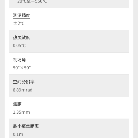
－20℃至＋550℃
测温精度
±2℃
热灵敏度
0.05℃
视场角
50°×50°
空间分辨率
8.89mrad
焦距
1.35mm
最小聚焦距离
0.1m