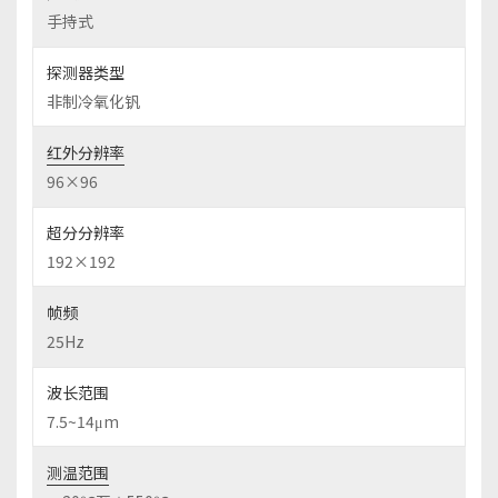
手持式
探测器类型
非制冷氧化钒
红外分辨率
96×96
超分分辨率
192×192
帧频
25Hz
波长范围
7.5~14μm
测温范围