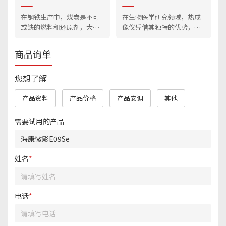
在钢铁生产中，煤炭是不可
在生物医学研究领域，热成
或缺的燃料和还原剂，大量
像仪凭借其独特的优势，为
煤堆存放于室内外仓库。然
科研工作者提供了全新的研
而，受贮煤环境及时间影
究视角与高效的研究手段，
商品询单
响，煤堆极易发生自燃现
极大地推动了该领域的发
象，不仅造成巨大的经济损
展。
您想了解
失，还严重污染环境。
产品资料
产品价格
产品安调
其他
需要试用的产品
姓名
*
电话
*